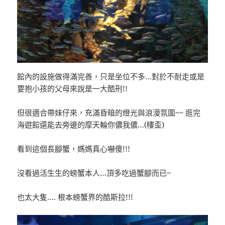
館內的設施做得滿完善，只是坐位不多…對於不耐走或是
要抱小孩的父母來說是一大酷刑!!
但很適合帶妹仔來，充滿昏暗的燈光與浪漫氛圍~~ 逛完
海遊館還能去旁邊的摩天輪你儂我儂…(樓歪)
看到這個長腳蟹，媽媽真心嚇傻!!!
沒看過活生生的螃蟹本人…頂多吃過蟹腳而已~
也太大隻…. 根本螃蟹界的酷斯拉!!!