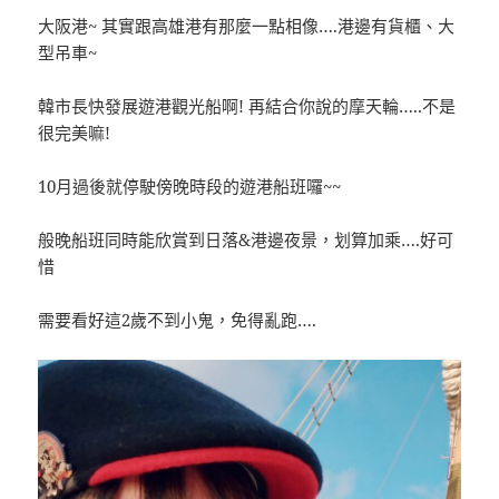
大阪港~ 其實跟高雄港有那麼一點相像….港邊有貨櫃、大
型吊車~
韓市長快發展遊港觀光船啊! 再結合你說的摩天輪…..不是
很完美嘛!
10月過後就停駛傍晚時段的遊港船班囉~~
般晚船班同時能欣賞到日落&港邊夜景，划算加乘….好可
惜
需要看好這2歲不到小鬼，免得亂跑….