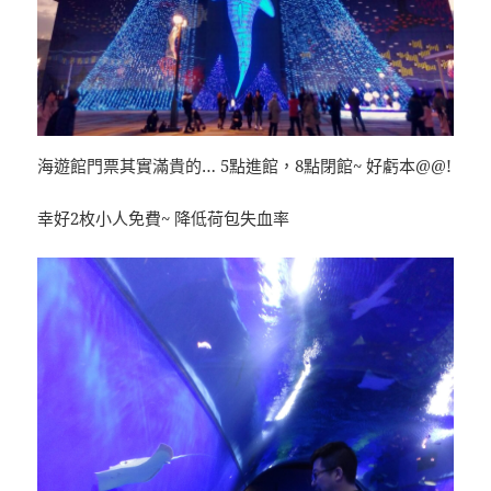
海遊館門票其實滿貴的… 5點進館，8點閉館~ 好虧本@@!
幸好2枚小人免費~ 降低荷包失血率