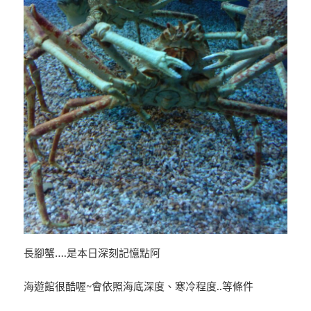
長腳蟹….是本日深刻記憶點阿
海遊館很酷喔~會依照海底深度、寒冷程度..等條件