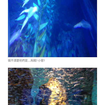
搞不清楚他們是….烏賊? 小管?