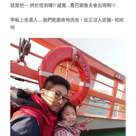
就是他~~ 終於搭到囉!! 感覺…喬巴跟魯夫會出現啊!!!
甲板上坐滿人….我們乾脆席地而坐，反正沒人認識~ 哈哈
哈