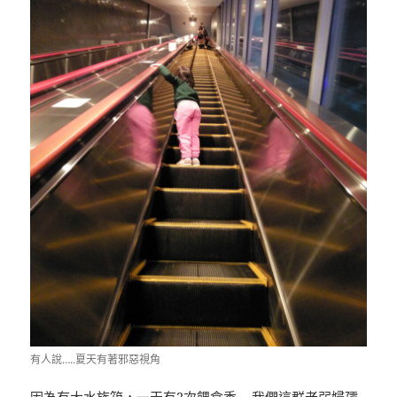
有人說…..夏天有著邪惡視角
因為有大水族箱，一天有2次餵食秀….我們這群老弱婦孺