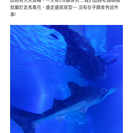
就屬於走馬看花，邊走邊尿尿型~~ 沒有在乎餵食秀這件
事!