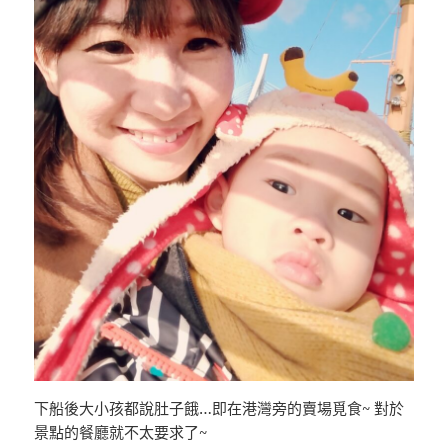
下船後大小孩都說肚子餓…即在港灣旁的賣場覓食~ 對於
景點的餐廳就不太要求了~