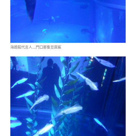
海遊館代言人….門口那隻豆腐鯊