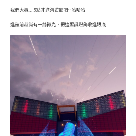
我們大概….5點才進海遊館吧~ 哈哈哈
進館前趁尚有一絲微光，把這聖誕燈飾收進眼底