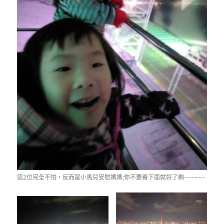
這2位完全不怕，反而是小馬兒安慰媽媽:你不要看下面就好了齁~~~~~~