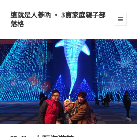
這就是人蔘吶 ‧ 3寶家庭親子部
落格
選單及
小工具