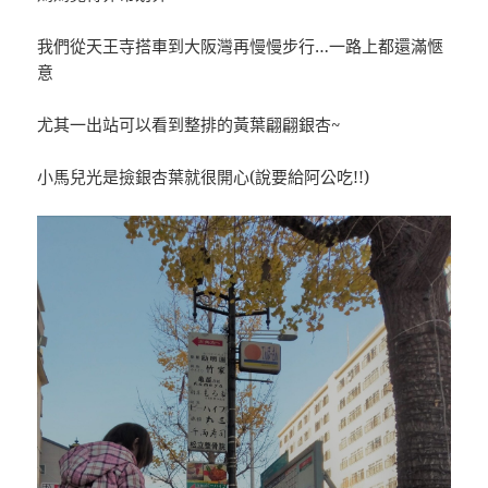
我們從天王寺搭車到大阪灣再慢慢步行…一路上都還滿愜
意
尤其一出站可以看到整排的黃葉翩翩銀杏~
小馬兒光是撿銀杏葉就很開心(說要給阿公吃!!)