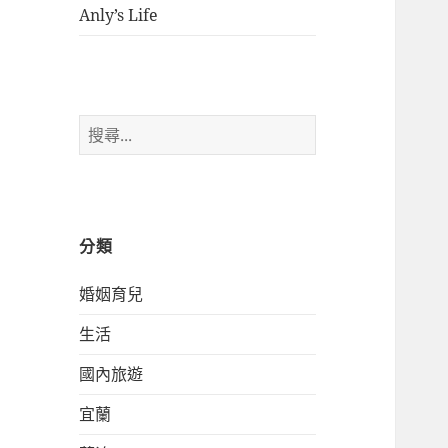
Anly’s Life
搜
尋
關
鍵
字:
分類
婚姻育兒
生活
國內旅遊
宜蘭