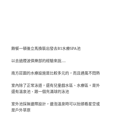
飽餐一頓後立馬換裝出發去B1水療SPA池
以去過煙波俱樂部的經驗來說….
南方莊園的水療設施是比較多元的，而且通風不悶熱
室內除了正常泳道，還有兒童戲水區、水療區。是外
還有溫泉池、跟一個充滿球的泳池
室外池採無邊際設計，邊泡溫泉時可以抬頭看星空或
是戶外草原