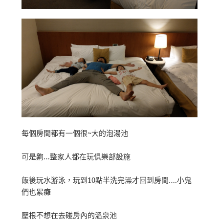
每個房間都有一個很~大的泡湯池
可是齁…整家人都在玩俱樂部設施
飯後玩水游泳，玩到10點半洗完澡才回到房間….小鬼
們也累癱
壓根不想在去碰房內的溫泉池