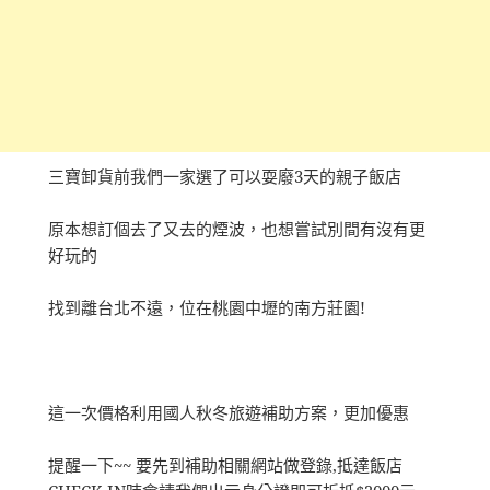
三寶卸貨前我們一家選了可以耍廢3天的親子飯店
原本想訂個去了又去的煙波，也想嘗試別間有沒有更
好玩的
找到離台北不遠，位在桃園中壢的南方莊園!
這一次價格利用國人秋冬旅遊補助方案，更加優惠
提醒一下~~ 要先到補助相關網站做登錄,抵達飯店