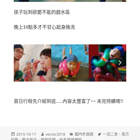
孩子玩到欲罷不能的戲水區
晚上10點多才不甘心起身換洗
首日行程先介紹到這…..內容太豐富了~~ 未完待續唷!!
2019-10-17
vector2018
國內外旅遊
一泊二食
、
南方
莊園
、
親子飯店
、
度假莊園
、
秋冬旅遊補助