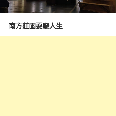
南方莊園耍廢人生