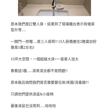
原本我們是訂雙人房，結果到了現場櫃台表示有做房
型升等….
一開門~~挖喔….是三人房耶!! (3人房價連住2晚當初好
像是1萬2左右)
15坪大空間，一個超級大床+一張單人加大
看看這3隻…..滾來滾去都不是問題!!
原本飯店詢問我們是否需要嬰兒床/床圍/消毒鍋?!
只請他們提供澡盆&小座椅
最後澡盆也沒用到…..哈哈哈