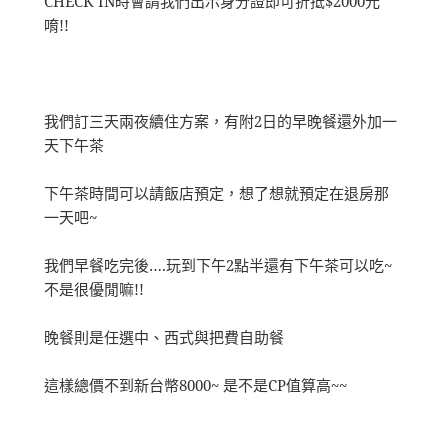
CHECK IN時會請我們出示身分證即可折抵$2000元
唷!!
我們訂三天兩夜續住方案，有附2日的早晚餐還外加一
天下午茶
下午茶時間可以請飯店預定，想了想就預定在退房那
一天吧~
我們早餐吃完後….玩到下午2點半還有下午茶可以吃~
不是很優閒嘛!!
晚餐則是任選中、西式與把費自助餐
這樣總價不到新台幣8000~ 是不是CP值算高~~