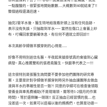
一點酸酸的，很緊張地開始數數….大概數到40就結束了!!
整個過程還滿迅速。
抽完2管羊水後，醫生特地給我看針頭上沒有任何血跡，
表示沒有失誤，只抽取到羊水~~~ 當然在傷口上會蓋上紗
布，叮囑回家要躺著休息，有任何不適就立即回診!!
本次高齡孕婦做羊膜穿刺的心得是…..
好像不用特別迷信名醫，半夜起來搶掛號真的會搶到心臟
病發~ 真心推薦雙和的張君堯醫生，快狠準代表之一!!!
這次很特別是張醫生詢問要不要參加他們團隊的研究專
案，主要是針對孕婦做羊膜穿刺時另外抽血讓團隊去做血
液與羊水的準確性是否一致?! 同意的孕婦可在檢查後領取
營養金與車馬費補助(不是現場領，需等待1-2個月的作業
時間)，等於還倒賺一咪咪!! 反正抽血已經習慣的我….也
沒差這一次，如果可以造福以後的媽媽們，也算是功德一