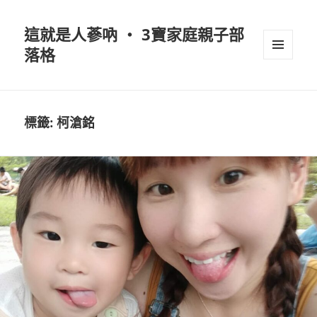
這就是人蔘吶 ‧ 3寶家庭親子部
落格
選單及
小工具
標籤:
柯滄銘