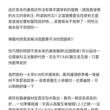
由於原本的產檢診所沒有做羊膜穿刺的服務，請我直接預
約台北的穿刺王–柯滄銘阿北!! 正當猶豫要去找穿刺王還
是直接在雙和醫院就好時…. 其實根本不用想了，柯阿北
根本掛不到號阿~~
樂觀地想真是解決我猶豫不決的問題呢!!
恰巧預約時間不是本來的產檢醫師(出國開會) 所以由另一
位婦產科主治醫師代勞，完全不CARE醫生長怎樣，只要
快狠準就好
我們是約一大早8:30的羊膜穿刺…看到護理師準備一堆器
材不免緊張起來~~ 張君堯醫生人很親切，也算幽默，可
以稍稍舒緩一下
將所有醫療器材從真空包中取出，看到一根很長很長的
針….一切準備就緒，天真以為醫生會喊個1.2.3之類~~~沒
想到直接刺下去了!!!! @@!! 說實話沒有什麼痛感，就是