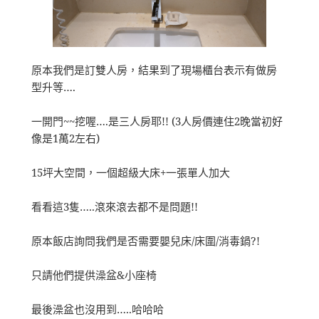
原本我們是訂雙人房，結果到了現場櫃台表示有做房
型升等….
一開門~~挖喔….是三人房耶!! (3人房價連住2晚當初好
像是1萬2左右)
15坪大空間，一個超級大床+一張單人加大
看看這3隻…..滾來滾去都不是問題!!
原本飯店詢問我們是否需要嬰兒床/床圍/消毒鍋?!
只請他們提供澡盆&小座椅
最後澡盆也沒用到…..哈哈哈