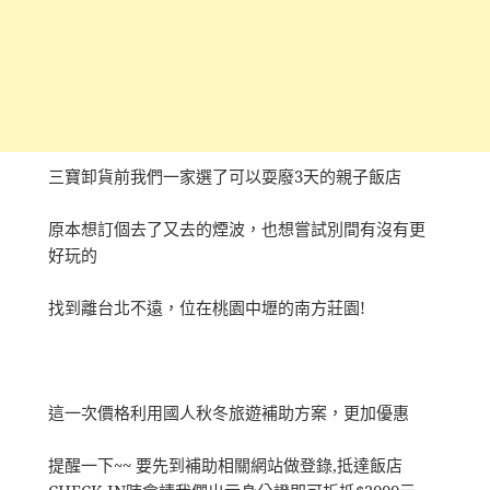
三寶卸貨前我們一家選了可以耍廢3天的親子飯店
原本想訂個去了又去的煙波，也想嘗試別間有沒有更
好玩的
找到離台北不遠，位在桃園中壢的南方莊園!
這一次價格利用國人秋冬旅遊補助方案，更加優惠
提醒一下~~ 要先到補助相關網站做登錄,抵達飯店