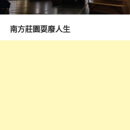
南方莊園耍廢人生