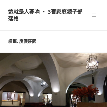
這就是人蔘吶 ‧ 3寶家庭親子部
落格
選單及
小工具
標籤:
度假莊園