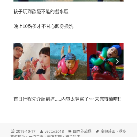
孩子玩到欲罷不能的戲水區
晚上10點多才不甘心起身換洗
首日行程先介紹到這…..內容太豐富了~~ 未完待續唷!!
2019-10-17
vector2018
國內外旅遊
度假莊園
、
秋冬
旅遊補助
、
一泊二食
、
南方莊園
、
親子飯店