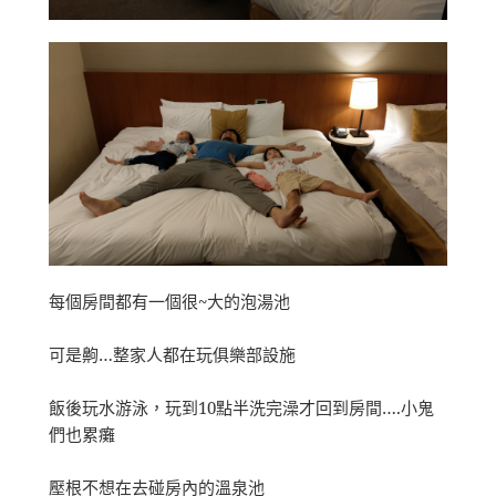
每個房間都有一個很~大的泡湯池
可是齁…整家人都在玩俱樂部設施
飯後玩水游泳，玩到10點半洗完澡才回到房間….小鬼
們也累癱
壓根不想在去碰房內的溫泉池