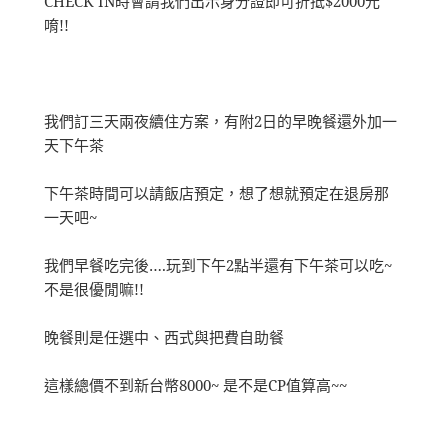
CHECK IN時會請我們出示身分證即可折抵$2000元
唷!!
我們訂三天兩夜續住方案，有附2日的早晚餐還外加一
天下午茶
下午茶時間可以請飯店預定，想了想就預定在退房那
一天吧~
我們早餐吃完後….玩到下午2點半還有下午茶可以吃~
不是很優閒嘛!!
晚餐則是任選中、西式與把費自助餐
這樣總價不到新台幣8000~ 是不是CP值算高~~